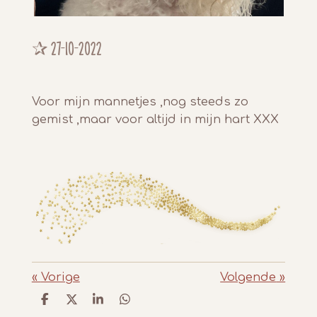
✰ 27-10-2022
Voor mijn mannetjes ,nog steeds zo
gemist ,maar voor altijd in mijn hart XXX
«
Vorige
Volgende
»
D
D
S
D
e
e
h
e