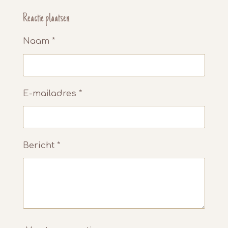
l
e
a
l
e
l
r
e
Reactie plaatsen
n
e
n
Naam *
E-mailadres *
Bericht *