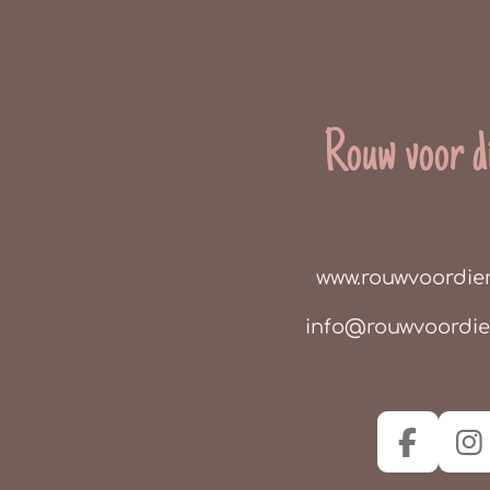
Rouw voor d
www.rouwvoordie
info@rouwvoordi
F
I
a
n