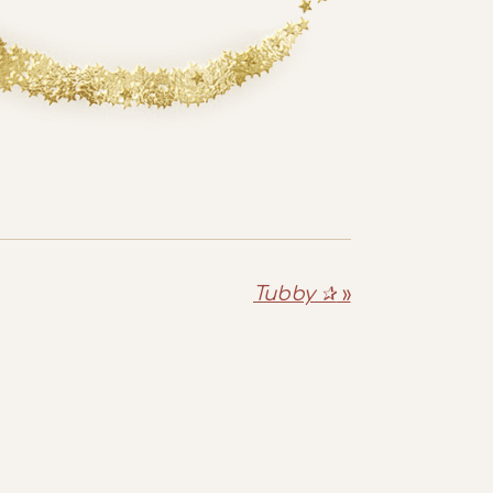
Tubby ✰
»