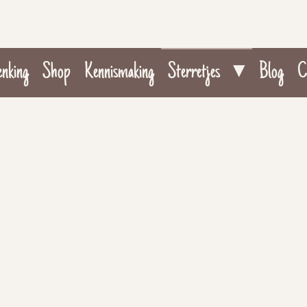
enking
Shop
Kennismaking
Sterretjes
Blog
C