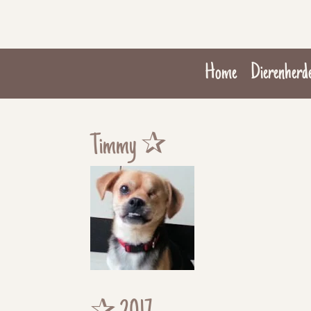
Ga
direct
naar
Home
Dierenherd
de
hoofdinhoud
Timmy ✰