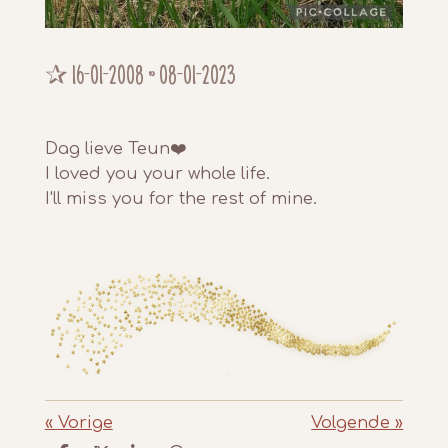
✰
16-01-2008 ~ 08-01-2023
Dag lieve Teun❤️
I loved you your whole life.
I'll miss you for the rest of mine.
«
Vorige
Volgende
»