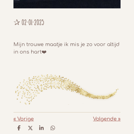
✰
02-01-2025
Mijn trouwe maatje ik mis je zo voor altijd
in ons hart❤️
«
Vorige
Volgende
»
D
D
S
D