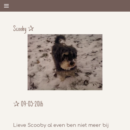
Ga
direct
naar
de
Scooby ✰
hoofdinhoud
✰
09-05-2016
Lieve Scooby al even ben niet meer bij