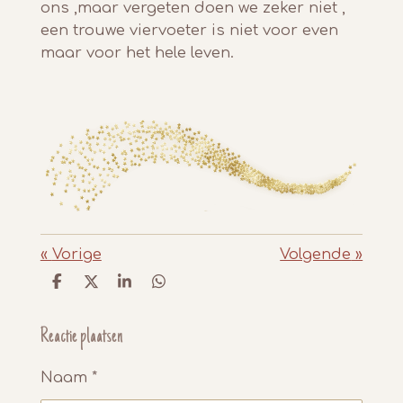
ons ,maar vergeten doen we zeker niet ,
een trouwe viervoeter is niet voor even
maar voor het hele leven.
«
Vorige
Volgende
»
D
D
S
D
e
e
h
e
l
e
a
l
e
l
r
e
Reactie plaatsen
n
e
n
Naam *