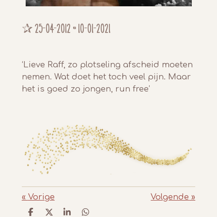
✰ 25-04-2012 ~ 10-01-2021
‘Lieve Raff, zo plotseling afscheid moeten
nemen. Wat doet het toch veel pijn. Maar
het is goed zo jongen, run free’
«
Vorige
Volgende
»
D
D
S
D