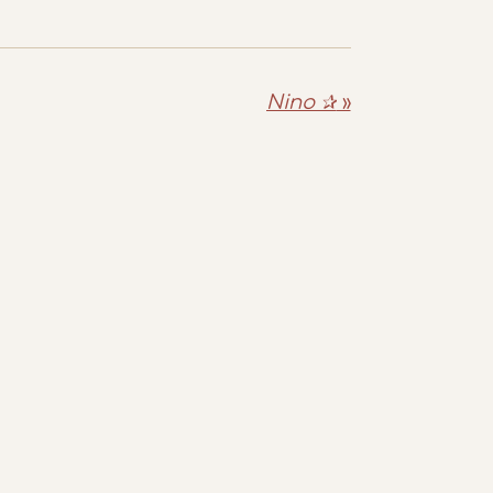
Nino ✰
»