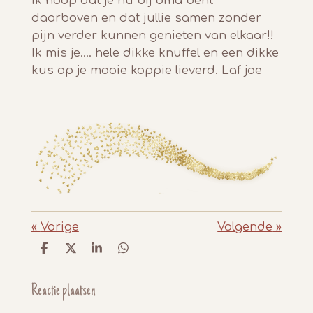
Ik hoop dat je nu bij oma bent
daarboven en dat jullie samen zonder
pijn verder kunnen genieten van elkaar!!
Ik mis je.... hele dikke knuffel en een dikke
kus op je mooie koppie lieverd. Laf joe
«
Vorige
Volgende
»
D
D
S
D
e
e
h
e
l
e
a
l
e
l
r
e
Reactie plaatsen
n
e
n