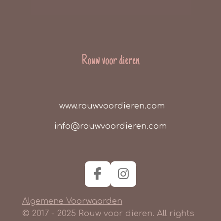
Rouw voor dieren
www.rouwvoordieren.com
info@rouwvoordieren.com
F
I
a
n
Algemene Voorwaarden
c
s
e
t
© 2017 - 2025 Rouw voor dieren. All rights