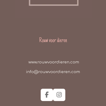
Rouw voor dieren
www.rouwvoordieren.com
info@rouwvoordieren.com
F
I
a
n