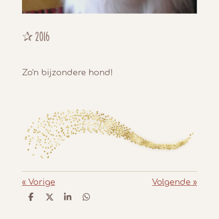
✰ 2016
Zo'n bijzondere hond!
«
Vorige
Volgende
»
D
D
S
D
e
e
h
e
l
e
a
l