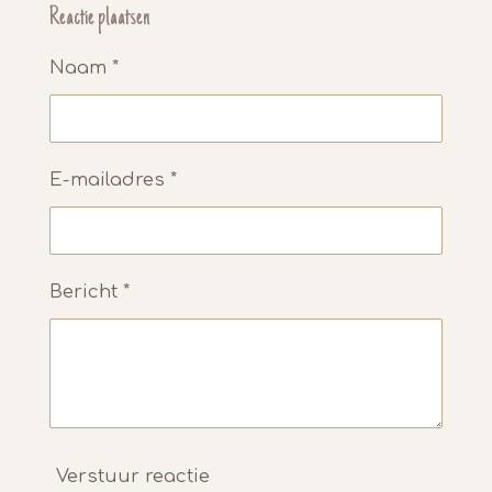
e
l
r
e
Reactie plaatsen
n
e
n
Naam *
E-mailadres *
Bericht *
Verstuur reactie