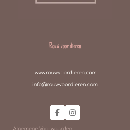
Rouw voor dieren
www.rouwvoordieren.com
info@rouwvoordieren.com
F
I
a
n
Algemene Voorwaarden
c
s