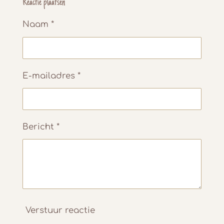
e
l
r
e
Reactie plaatsen
n
e
n
Naam *
E-mailadres *
Bericht *
Verstuur reactie