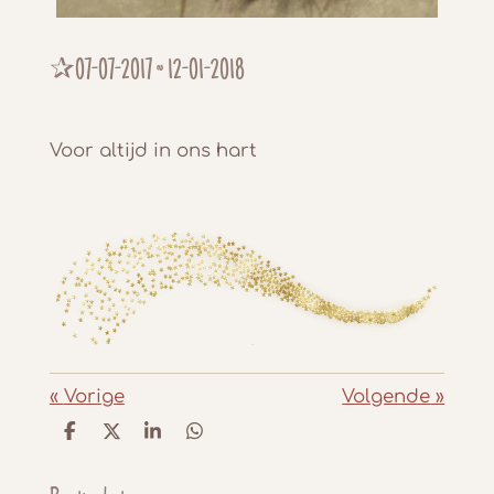
✰07-07-2017 ~ 12-01-2018
Voor altijd in ons hart
«
Vorige
Volgende
»
D
D
S
D
e
e
h
e
l
e
a
l