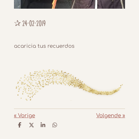
✰
24-02-2019
acaricia tus recuerdos
«
Vorige
Volgende
»
D
D
S
D
e
e
h
e
l
e
a
l