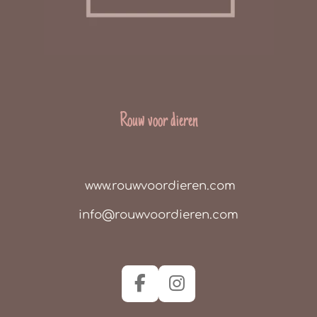
Rouw voor dieren
www.rouwvoordieren.com
info@rouwvoordieren.com
F
I
a
n