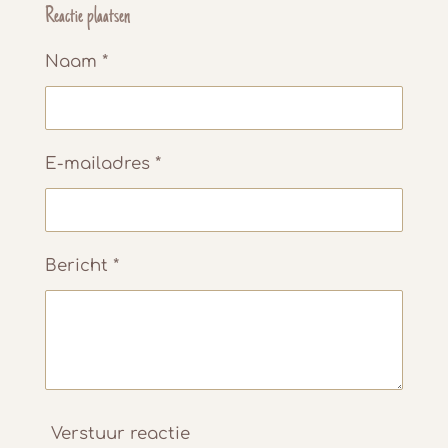
e
l
r
e
Reactie plaatsen
n
e
n
Naam *
E-mailadres *
Bericht *
Verstuur reactie