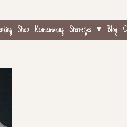
enking
Shop
Kennismaking
Sterretjes
Blog
C