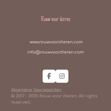
Rouw voor dieren
www.rouwvoordieren.com
info@rouwvoordieren.com
F
I
a
n
Algemene Voorwaarden
c
s
e
t
© 2017 - 2025 Rouw voor dieren. All rights
b
a
reserved.
o
g