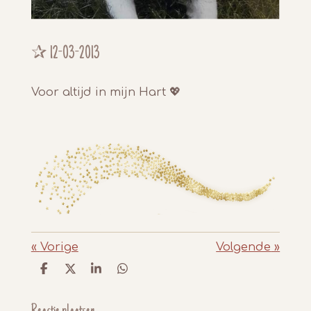
✰
12-03-2013
Voor altijd in mijn Hart 💖
«
Vorige
Volgende
»
D
D
S
D
e
e
h
e
l
e
a
l
e
l
r
e