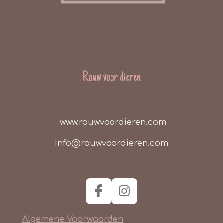
Rouw voor dieren
www.rouwvoordieren.com
info@rouwvoordieren.com
F
I
a
n
Algemene Voorwaarden
c
s