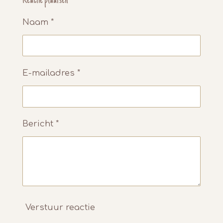
Reactie plaatsen
n
e
n
Naam *
E-mailadres *
Bericht *
Verstuur reactie