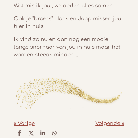
Wat mis ik jou , we deden alles samen .
Ook je "broers" Hans en Jaap missen jou
hier in huis.
Ik vind zo nu en dan nog een mooie
lange snorhaar van jou in huis maar het
worden steeds minder ...
«
Vorige
Volgende
»
D
D
S
D