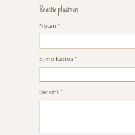
l
e
a
e
l
r
Reactie plaatsen
n
e
Naam *
E-mailadres *
Bericht *