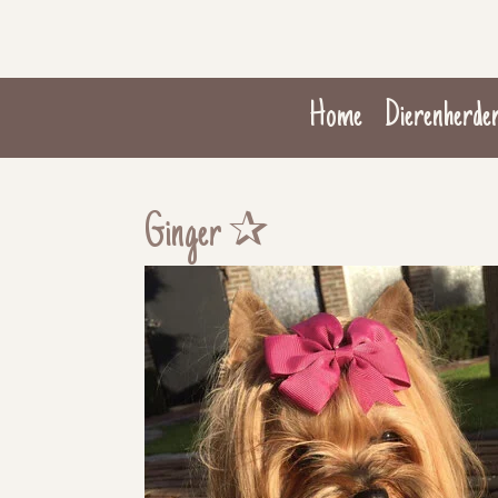
Ga
direct
naar
Home
Dierenherde
de
hoofdinhoud
Ginger ✰