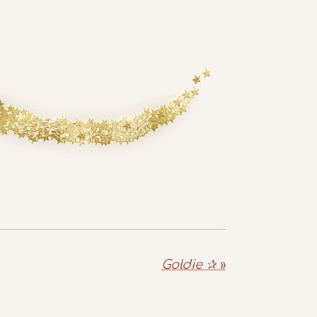
Goldie ✰
»