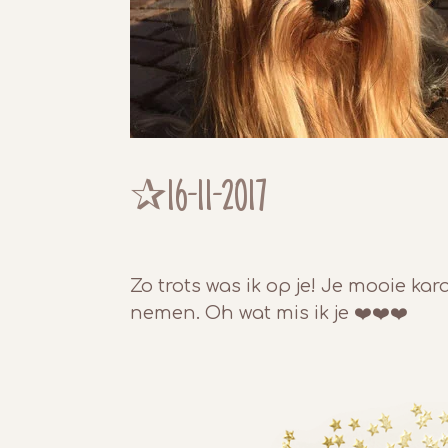
✰16-11-2017
Zo trots was ik op je! Je mooie kar
nemen. Oh wat mis ik je ❤️❤️❤️