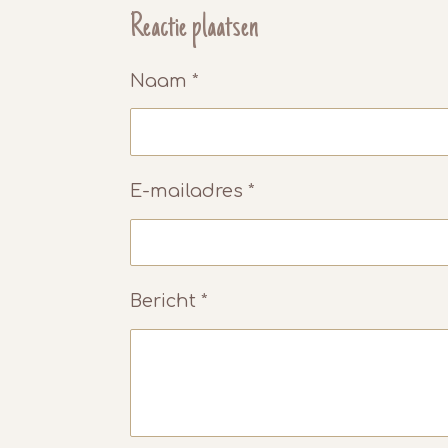
e
l
r
Reactie plaatsen
n
e
Naam *
E-mailadres *
Bericht *