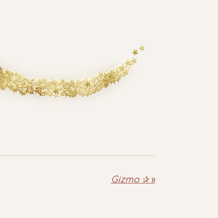
Gizmo ✰
»