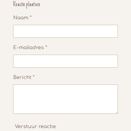
e
l
r
e
Reactie plaatsen
n
e
n
Naam *
E-mailadres *
Bericht *
Verstuur reactie