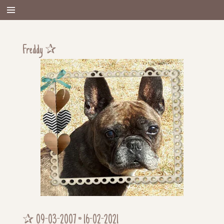
Ga
direct
naar
de
Freddy ✰
hoofdinhoud
✰ 09-03-2007 ~ 16-02-2021