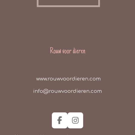
Rouw voor dieren
www.rouwvoordieren.com
info@rouwvoordieren.com
F
I
a
n