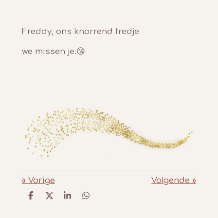
Freddy, ons knorrend fredje
we missen je.😘
«
Vorige
Volgende
»
D
D
S
D
e
e
h
e
l
e
a
l