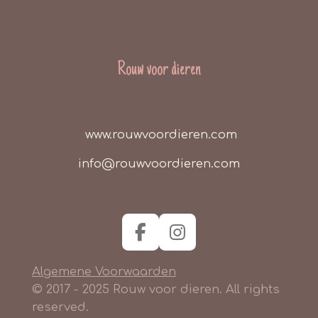
Rouw voor dieren
www.rouwvoordieren.com
info@rouwvoordieren.com
F
I
a
n
Algemene Voorwaarden
c
s
e
t
© 2017 - 2025 Rouw voor dieren. All rights
b
a
reserved.