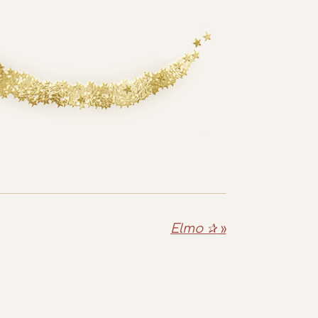
Elmo ✰
»