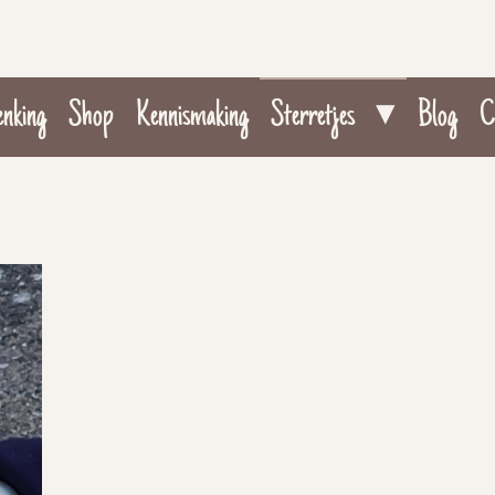
enking
Shop
Kennismaking
Sterretjes
Blog
C