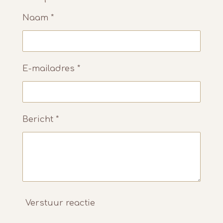
n
e
n
Naam *
E-mailadres *
Bericht *
Verstuur reactie