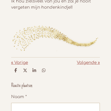
Ik hou zielsveel van jou en zal je nooit
vergeten mijn hondenkindje!!
«
Vorige
Volgende
»
D
D
S
D
e
e
h
e
l
e
a
l
e
l
r
e
Reactie plaatsen
n
e
n
Naam *