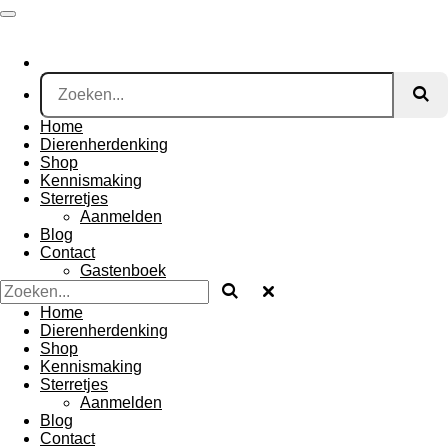
Ga
direct
naar
de
hoofdinhoud
Home
Dierenherdenking
Shop
Kennismaking
Sterretjes
Aanmelden
Blog
Contact
Gastenboek
Home
Dierenherdenking
Shop
Kennismaking
Sterretjes
Aanmelden
Blog
Contact