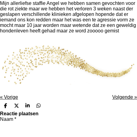
Mijn allerliefse staffie Angel we hebben samen gevochten voor
die rot ziekte maar we hebben het verloren 3 weken naast der
geslapen verschillende klinieken afgelopen hopende dat er
iemand ons kon redden maar het was een te agressie vorm ze
mocht maar 10 jaar worden maar wetende dat ze een geweldig
hondenleven heeft gehad maar ze word zooooo gemist
«
Vorige
Volgende
»
D
D
S
D
e
e
h
e
Reactie plaatsen
l
e
a
l
Naam *
e
l
r
e
n
e
n