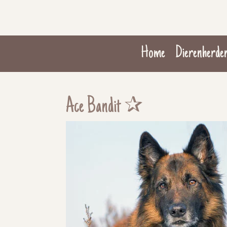
Ga
direct
naar
Home
Dierenherde
de
hoofdinhoud
Ace Bandit ✰