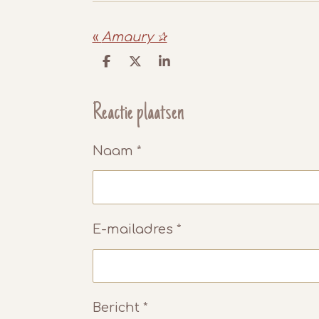
«
Amaury ✰
D
D
S
e
e
h
l
e
a
e
l
r
Reactie plaatsen
n
e
Naam *
E-mailadres *
Bericht *